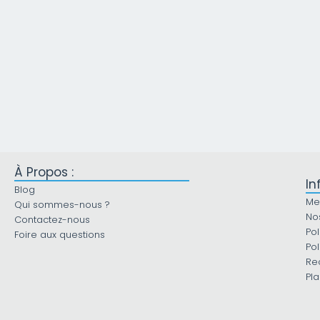
À Propos :
In
Blog
Me
Qui sommes-nous ?
No
Contactez-nous
Pol
Foire aux questions
Pol
Re
Pla