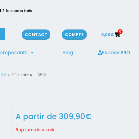
3 fois sans frais
0
0,00
€
CONTACT
COMPTE
composants
Blog
Espace PRO
.32
>
DELL Latitude 5510
A partir de
309,90
€
Rupture de stock