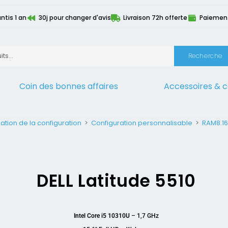
ntis 1 an
30j pour changer d'avis
Livraison 72h offerte
Paiement 
Recherche
Coin des bonnes affaires
Accessoires & 
ation de la configuration
>
Configuration personnalisable
>
RAM8.16
DELL Latitude 5510
Intel Core i5 10310U
– 1,7 GHz