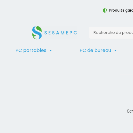
Produits gara
PC portables
PC de bureau
Accueil
>
Boutique d'ordinateurs recondit
Cer