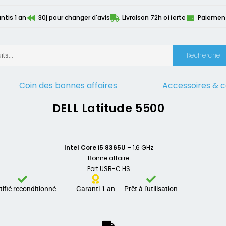
ntis 1 an
30j pour changer d'avis
Livraison 72h offerte
Paiement 
Recherche
Coin des bonnes affaires
Accessoires & 
ionnés
>
Personnalisation de la configuration
>
Configuration perso
DELL Latitude 5500
Intel Core i5 8365U
– 1,6 GHz
Bonne affaire
Port USB-C HS
tifié reconditionné
Garanti 1 an
Prêt à l'utilisation