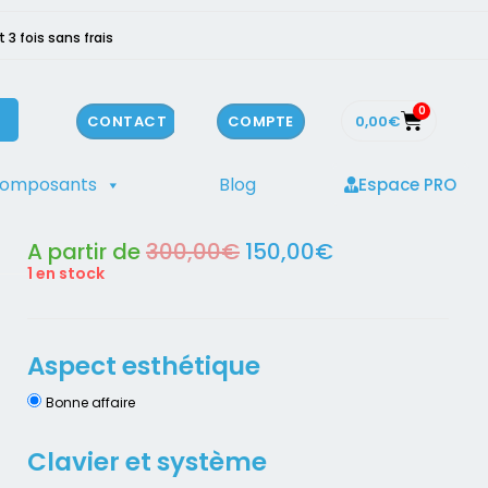
3 fois sans frais
0
0,00
€
CONTACT
COMPTE
composants
Blog
Espace PRO
nnalisable
>
RAM8.16.32
>
DELL Latitude 5500
A partir de
300,00
€
150,00
€
1 en stock
Aspect esthétique
Bonne affaire
Clavier et système