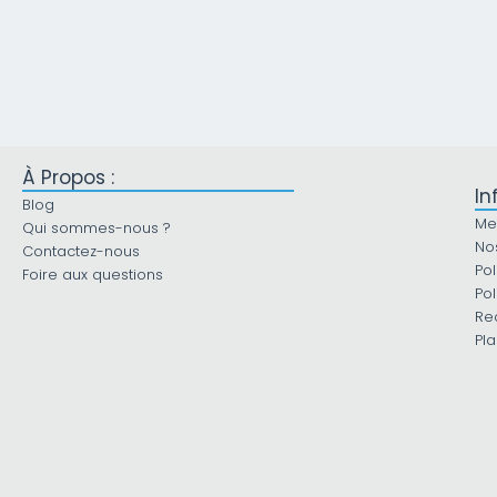
À Propos :
In
Blog
Me
Qui sommes-nous ?
No
Contactez-nous
Pol
Foire aux questions
Pol
Re
Pla