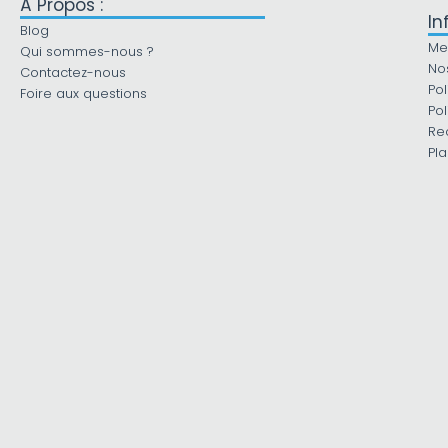
À Propos :
In
Blog
Me
Qui sommes-nous ?
No
Contactez-nous
Pol
Foire aux questions
Pol
Re
Pla