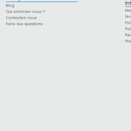
In
Blog
Me
Qui sommes-nous ?
No
Contactez-nous
Pol
Foire aux questions
Pol
Re
Pla