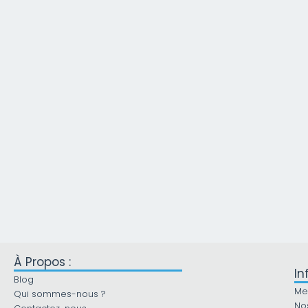
À Propos :
In
Blog
Me
Qui sommes-nous ?
No