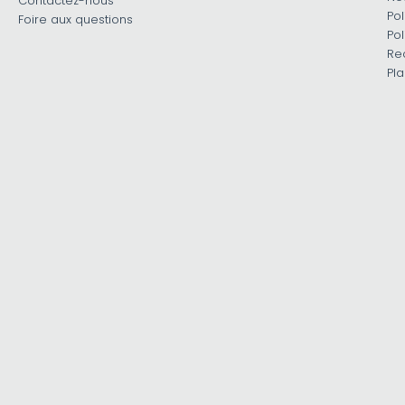
Contactez-nous
Pol
Foire aux questions
Pol
Re
Pla