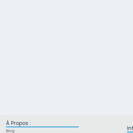
À Propos :
In
Blog