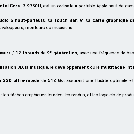
Intel Core i7-9750H
, est un ordinateur portable Apple haut de ga
dio 6 haut-parleurs
, sa
Touch Bar
, et sa
carte graphique d
développeurs, monteurs ou musiciens.
œurs / 12 threads
de
9ᵉ génération
, avec une fréquence de ba
isation 3D
, la
musique
, le
développement
ou le
multitâche int
un
SSD ultra-rapide
de
512 Go
, assurant une fluidité optimale 
 les tâches graphiques lourdes, les rendus, et les logiciels de produc