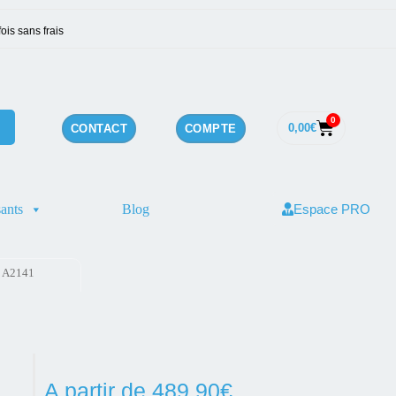
ois sans frais
0
0,00
€
CONTACT
COMPTE
ants
Blog
Espace PRO
– A2141
A partir de
489,90
€