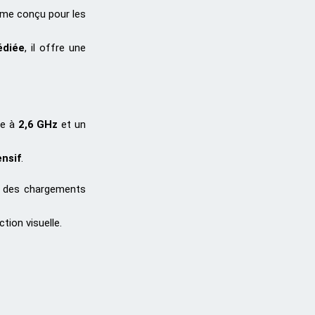
mme conçu pour les
édiée
, il offre une
se à
2,6 GHz
et un
ensif
.
et des chargements
tion visuelle.