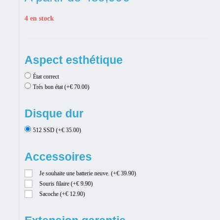
4 en stock
Aspect esthétique
État correct
Très bon état (+€ 70.00)
Disque dur
512 SSD (+€ 35.00)
Accessoires
Je souhaite une batterie neuve. (+€ 39.90)
Souris filaire (+€ 9.90)
Sacoche (+€ 12.90)