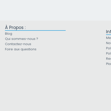
À Propos :
In
Blog
Me
Qui sommes-nous ?
No
Contactez-nous
Pol
Foire aux questions
Pol
Re
Pla