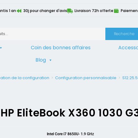
ntis 1 an
30j pour changer d'avis
Livraison 72h offerte
Paiement 
Recherche
Coin des bonnes affaires
Accesso
Blog
ation de la configuration
>
Configuration personnalisable
>
S12.25.5
HP EliteBook X360 1030 G
Intel Core i7 8650U-
1.9 GHz