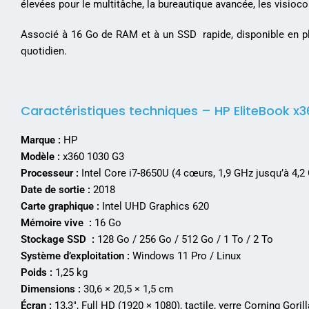
élevées pour le multitâche, la bureautique avancée, les visioc
Associé à 16 Go de RAM et à un SSD rapide, disponible en plu
quotidien.
Caractéristiques techniques – HP EliteBook x3
Marque :
HP
Modèle :
x360 1030 G3
Processeur :
Intel Core i7-8650U (4 cœurs, 1,9 GHz jusqu’à 4,2
Date de sortie :
2018
Carte graphique :
Intel UHD Graphics 620
Mémoire vive :
16 Go
Stockage SSD :
128 Go / 256 Go / 512 Go / 1 To / 2 To
Système d’exploitation :
Windows 11 Pro / Linux
Poids :
1,25 kg
Dimensions :
30,6 × 20,5 × 1,5 cm
Écran :
13,3″, Full HD (1920 × 1080), tactile, verre Corning Goril