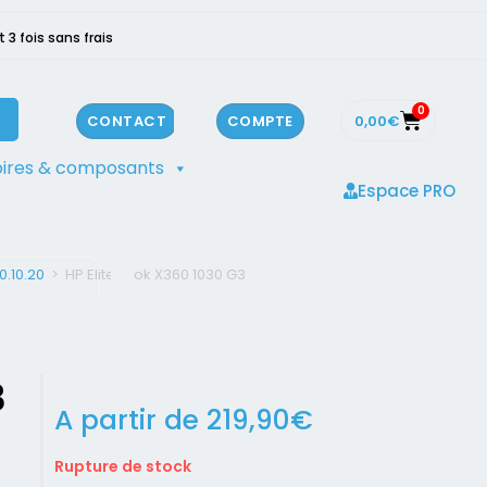
3 fois sans frais
0
0,00
€
CONTACT
COMPTE
ires & composants
Espace PRO
0.10.20
>
HP EliteBook X360 1030 G3
3
A partir de
219,90
€
Rupture de stock