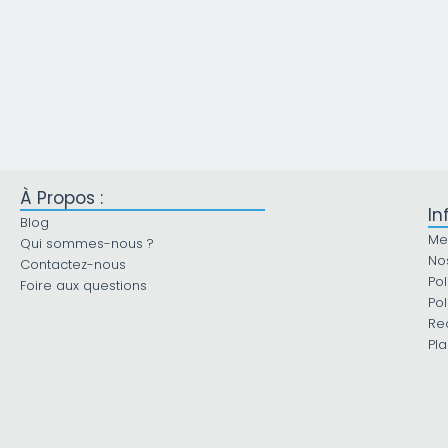
À Propos :
In
Blog
Me
Qui sommes-nous ?
No
Contactez-nous
Pol
Foire aux questions
Pol
Re
Pla