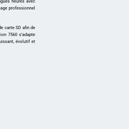
ongues heures avec
sage professionnel
e carte SD afin de
sion 7560 s’adapte
issant, évolutif et