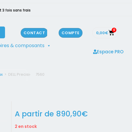
3 fois sans frais
0
0,00
€
CONTACT
COMPTE
ires & composants
Espace PRO
ux
>
DELL Precision 7560
A partir de
890,90
€
2 en stock