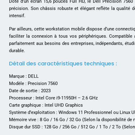
Doté d’un écran 15,6 pouces Full HD, le Dell Precision 7560 
précision. Son châssis robuste et élégant reflète la qualité
intensif.
Par ailleurs, cette workstation mobile dispose d’une connecti
faciliter la connexion à tous vos périphériques. Compatibl
parfaitement aux besoins des entreprises, indépendants, étudia
durable.
Détail des caractéristiques techniques :
Marque : DELL
Modèle : Precision 7560
Date de sortie : 2023
Processeur : Intel Core i9-11950H – 2.6 GHz
Carte graphique : Intel UHD Graphics
Système d’exploitation : Windows 11 Professionnel ou Linux 
Mémoire vive : 8 Go / 16 Go / 32 Go (Selon la disponibilité de 
Disque dur SSD : 128 Go / 256 Go / 512 Go / 1 To / 2 To (Selon 