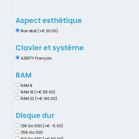
Aspect esthétique
Bon état (+€ 30.00)
Clavier et système
AZERTY Français
RAM
RAM 8
RAM 16 (+€ 55.00)
RAM 32 (+€ 140.00)
Disque dur
128 Go SSD (+€ -5.00)
256 Go SSD
512 Go SSD (+€ 60.00)