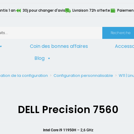
ntis 1 an
30j pour changer d'avis
Livraison 72h offerte
Paiement 
Recherche
Coin des bonnes affaires
Accesso
Blog
ation de la configuration
>
Configuration personnalisable
>
W11 | Lin
DELL Precision 7560
Intel Core i9 11950H
– 2,6 GHz