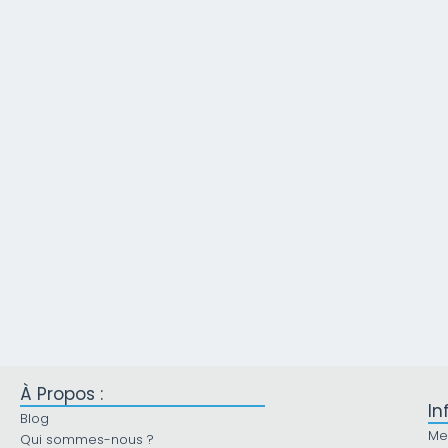
À Propos :
In
Blog
Me
Qui sommes-nous ?