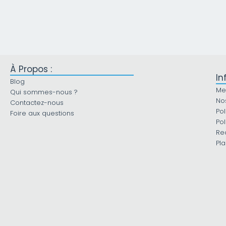
À Propos :
In
Blog
Me
Qui sommes-nous ?
No
Contactez-nous
Pol
Foire aux questions
Pol
Re
Pla