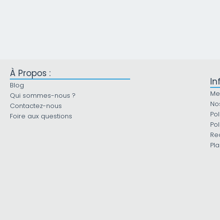
À Propos :
In
Blog
Me
Qui sommes-nous ?
No
Contactez-nous
Pol
Foire aux questions
Pol
Re
Pla