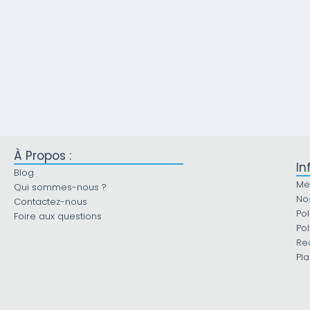
À Propos :
In
Blog
Me
Qui sommes-nous ?
No
Contactez-nous
Pol
Foire aux questions
Pol
Re
Pla