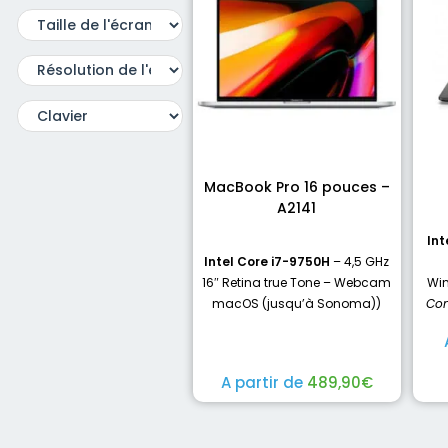
MacBook Pro 16 pouces –
A2141
Int
Intel Core i7-9750H
– 4,5 GHz
16″ Retina true Tone – Webcam
Win
macOS (jusqu’à Sonoma))
Con
A partir de
489,90
€