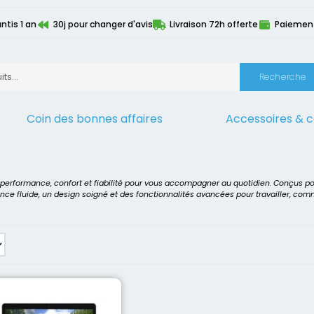
ntis 1 an
30j pour changer d'avis
Livraison 72h offerte
Paiement 
Recherche
Coin des bonnes affaires
Accessoires & 
onditionnés
>
Personnalisation de la configuration
>
Configuration 
t performance, confort et fiabilité pour vous accompagner au quotidien. Conçus p
ence fluide, un design soigné et des fonctionnalités avancées pour travailler, co