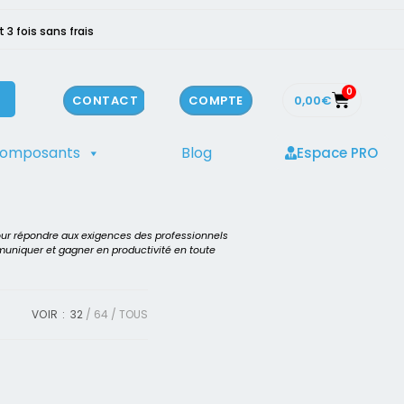
3 fois sans frais
0
0,00
€
CONTACT
COMPTE
composants
Blog
Espace PRO
personnalisable
>
FI
our répondre aux exigences des professionnels
mmuniquer et gagner en productivité en toute
VOIR :
32
64
TOUS