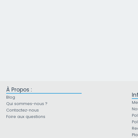
À Propos :
In
Blog
Me
Qui sommes-nous ?
No
Contactez-nous
Pol
Foire aux questions
Pol
Re
Pla