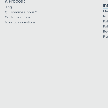
À Propos :
In
Blog
Me
Qui sommes-nous ?
No
Contactez-nous
Pol
Foire aux questions
Pol
Re
Pla