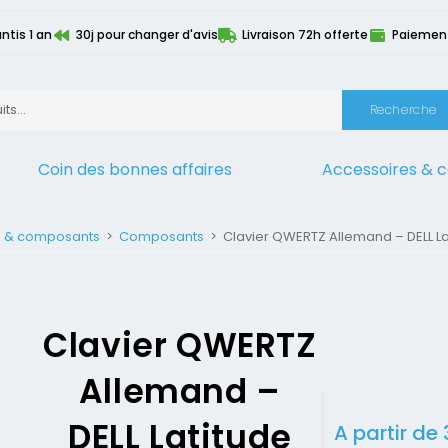
ntis 1 an
30j pour changer d'avis
Livraison 72h offerte
Paiement 
Recherche
Coin des bonnes affaires
Accessoires & 
s & composants
>
Composants
>
Clavier QWERTZ Allemand – DELL L
Clavier QWERTZ
Allemand –
DELL Latitude
A partir de