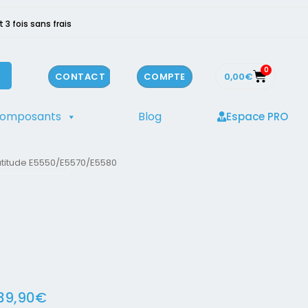
3 fois sans frais
0
0,00
€
CONTACT
COMPTE
composants
Blog
Espace PRO
atitude E5550/E5570/E5580
39,90
€