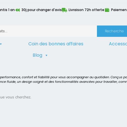
ntis 1 an
30j pour changer d'avis
Livraison 72h offerte
Paiement 
Recherche
Coin des bonnes affaires
Accesso
Blog
es PC
>
Dell Latitude E5570
t performance, confort et fiabilité pour vous accompagner au quotidien. Conçus p
ence fluide, un design soigné et des fonctionnalités avancées pour travailler, co
que vous cherchez.