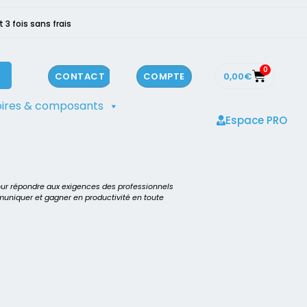
3 fois sans frais
0
0,00
€
CONTACT
COMPTE
ires & composants
Espace PRO
our répondre aux exigences des professionnels
mmuniquer et gagner en productivité en toute