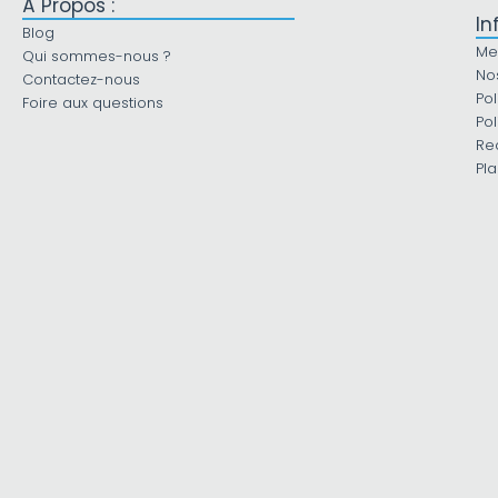
À Propos :
In
Blog
Me
Qui sommes-nous ?
No
Contactez-nous
Pol
Foire aux questions
Pol
Re
Pla