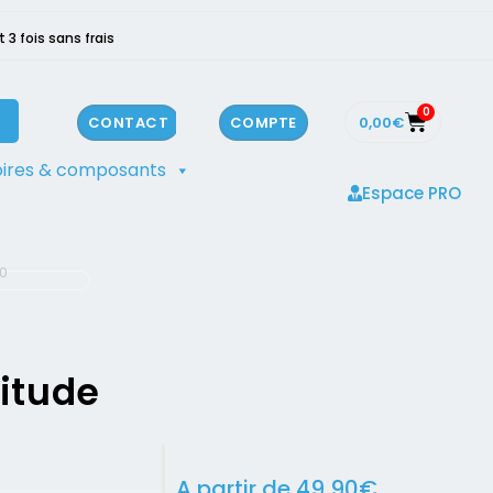
3 fois sans frais
0
0,00
€
CONTACT
COMPTE
ires & composants
Espace PRO
70
titude
0
A partir de
49,90
€