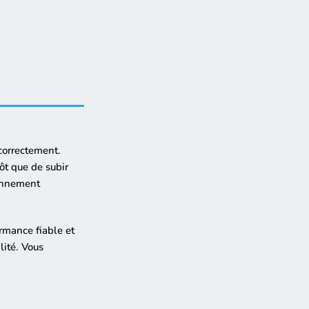
 correctement.
tôt que de subir
ionnement
rmance fiable et
lité. Vous