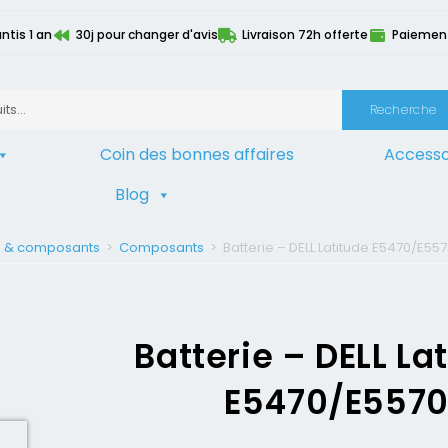
ntis 1 an
30j pour changer d'avis
Livraison 72h offerte
Paiement 
Recherche
Coin des bonnes affaires
Accesso
Blog
s & composants
>
Composants
>
Batterie – DELL Latitude E5470/E55
Batterie – DELL La
E5470/E557