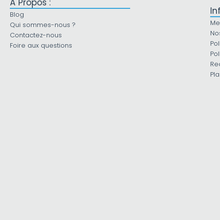
À Propos :
In
Blog
Me
Qui sommes-nous ?
No
Contactez-nous
Pol
Foire aux questions
Pol
Re
Pla