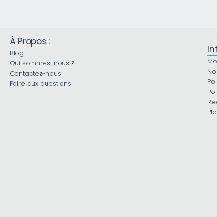
À Propos :
In
Blog
Me
Qui sommes-nous ?
No
Contactez-nous
Pol
Foire aux questions
Pol
Re
Pla