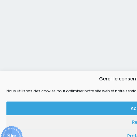
Gérer le conse
Nous utilisons des cookies pour optimiser notre site web et notre servic
Ac
R
9.5
Pré
/10