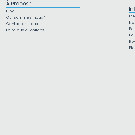
À Propos :
In
Blog
Me
Qui sommes-nous ?
No
Contactez-nous
Pol
Foire aux questions
Pol
Re
Pla