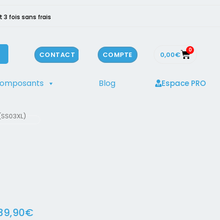
3 fois sans frais
0
0,00
€
CONTACT
COMPTE
composants
Blog
Espace PRO
 (SS03XL)
39,90
€