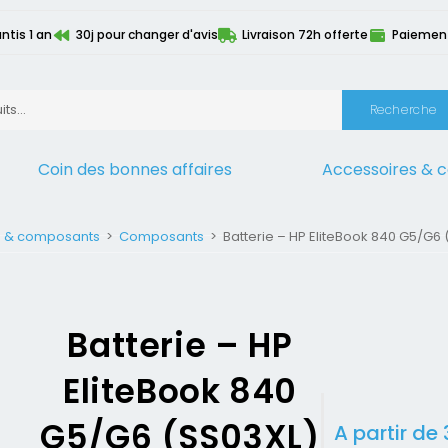
ntis 1 an
30j pour changer d'avis
Livraison 72h offerte
Paiement 
Recherche
Coin des bonnes affaires
Accessoires & 
s & composants
>
Composants
>
Batterie – HP EliteBook 840 G5/G6
Batterie – HP
EliteBook 840
G5/G6 (SS03XL)
A partir de