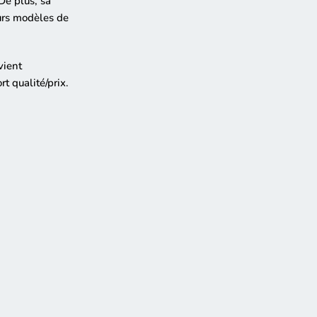
De plus, sa
eurs modèles de
vient
t qualité/prix.