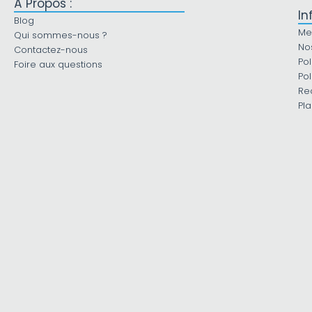
À Propos :
In
Blog
Me
Qui sommes-nous ?
No
Contactez-nous
Pol
Foire aux questions
Pol
Re
Pla