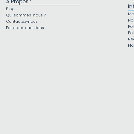
À Propos :
In
Blog
Me
Qui sommes-nous ?
No
Contactez-nous
Pol
Foire aux questions
Pol
Re
Pla