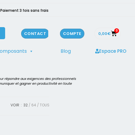
Paiement 3 fois sans frais
0
0,00
€
CONTACT
COMPTE
composants
Blog
Espace PRO
our répondre aux exigences des professionnels
mmuniquer et gagner en productivité en toute
VOIR :
32
64
TOUS