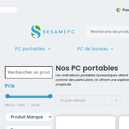
Pro
PC portables
PC de bureau
TRIER
Accueil
>
Produit Modèle
>
Optiplex
Nos PC portables
Les ordinateurs portables bureautiques allien
comme des particuliers, ils offrent une expéri
simplicité.
Prix
Tri par défaut
PRICE:
119€
—
190€