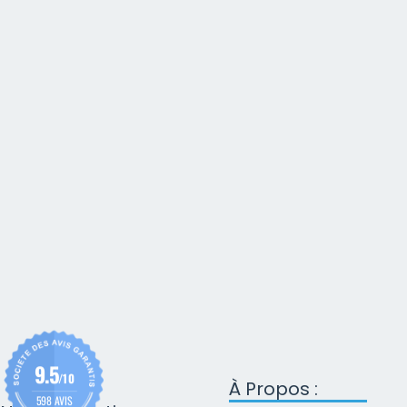
9.5
/10
À Propos :
598 AVIS