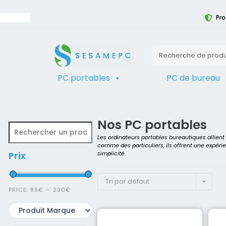
Pro
PC portables
PC de bureau
TRIER
Accueil
>
Produit Génération du pro
Nos PC portables
Les ordinateurs portables bureautiques allien
comme des particuliers, ils offrent une expéri
simplicité.
Prix
Tri par défaut
PRICE:
89€
—
230€