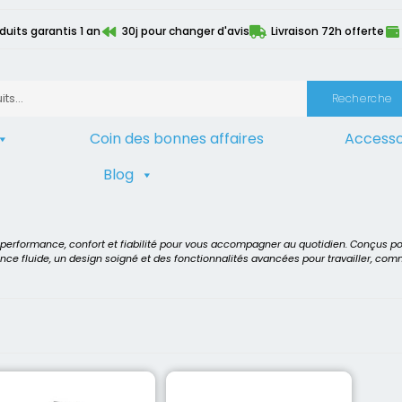
duits garantis 1 an
30j pour changer d'avis
Livraison 72h offerte
Recherche
Coin des bonnes affaires
Accesso
Blog
cesseur
>
2ème génération
t performance, confort et fiabilité pour vous accompagner au quotidien. Conçus p
ence fluide, un design soigné et des fonctionnalités avancées pour travailler, co