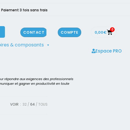
Paiement 3 fois sans frais
0
0,00
€
CONTACT
COMPTE
ires & composants
Espace PRO
our répondre aux exigences des professionnels
mmuniquer et gagner en productivité en toute
VOIR :
32
64
TOUS