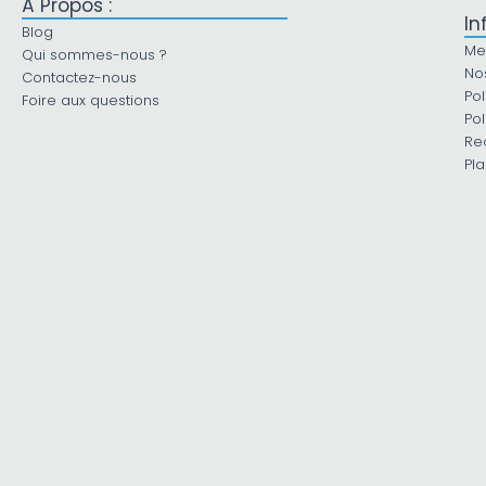
À Propos :
In
Blog
Me
Qui sommes-nous ?
No
Contactez-nous
Pol
Foire aux questions
Pol
Re
Pla