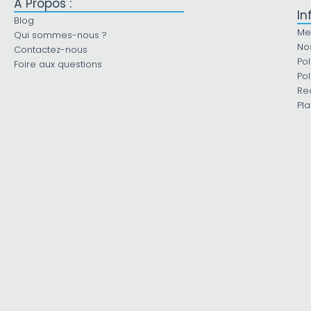
À Propos :
In
Blog
Me
Qui sommes-nous ?
No
Contactez-nous
Pol
Foire aux questions
Pol
Re
Pla