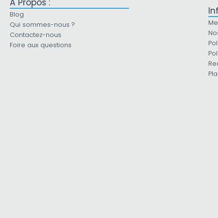
À Propos :
In
Blog
Me
Qui sommes-nous ?
No
Contactez-nous
Pol
Foire aux questions
Pol
Re
Pla