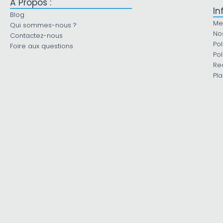
À Propos :
In
Blog
Me
Qui sommes-nous ?
No
Contactez-nous
Pol
Foire aux questions
Pol
Re
Pla