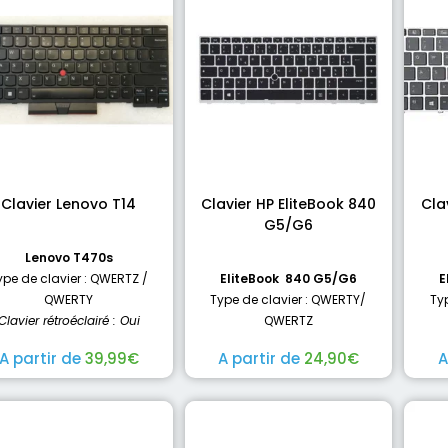
Clavier Lenovo T14
Clavier HP EliteBook 840
Cla
G5/G6
Lenovo T470s
ype de clavier : QWERTZ /
EliteBook 840 G5/G6
E
QWERTY
Type de clavier : QWERTY/
Ty
Clavier rétroéclairé : Oui
QWERTZ
A partir de
39,99
€
A partir de
24,90
€
A