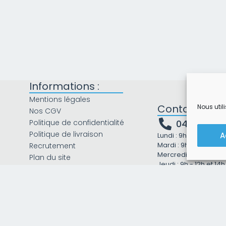
Informations :
Mentions légales
Contact
Nous util
Nos CGV
Politique de confidentialité
04 13 41 60
Politique de livraison
A
Lundi : 9h - 12h et 14h 
Mardi : 9h - 12h et 14h
Recrutement
Mercredi : 9h - 12h et
Plan du site
Jeudi : 9h - 12h et 14h
Vendredi : 9h - 12h et
Samedi : Fermé
Dimanche : Fermé