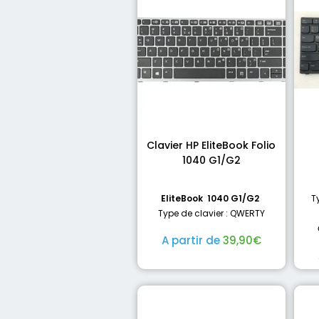
Clavier HP EliteBook Folio
1040 G1/G2
EliteBook 1040 G1/G2
T
Type de clavier : QWERTY
A partir de
39,90
€