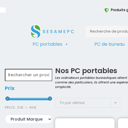
Produits 
PC portables
PC de bureau
TRIER
Accueil
>
Produit Clavier
>
QWERTY 
Nos PC portables
Les ordinateurs portables bureautiques allien
comme des particuliers, ils offrent une expéri
simplicité.
Prix
Tri par défaut
PRICE:
21€
—
40€