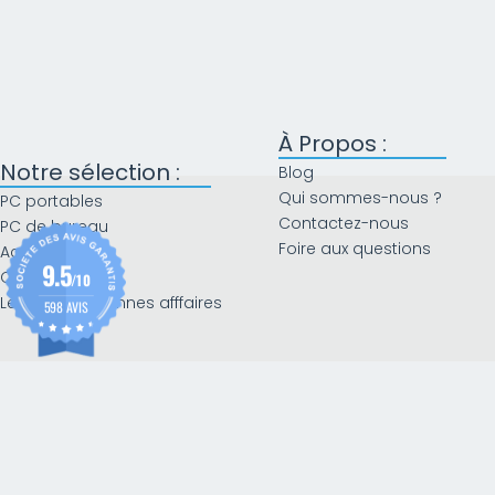
À Propos :
Notre sélection :
Blog
Qui sommes-nous ?
PC portables
Contactez-nous
PC de bureau
Foire aux questions
Accessoires
9.5
Composants
/10
Le coin des bonnes afffaires
598 AVIS
PAIEMENT 100% SÉCURISÉ