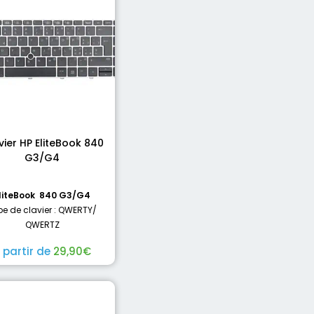
vier HP EliteBook 840
G3/G4
liteBook 840 G3/G4
pe de clavier : QWERTY/
QWERTZ
 partir de
29,90
€