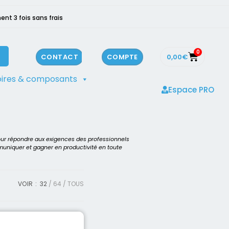
ent 3 fois sans frais
0
0,00
€
CONTACT
COMPTE
ires & composants
Espace PRO
our répondre aux exigences des professionnels
mmuniquer et gagner en productivité en toute
VOIR :
32
64
TOUS