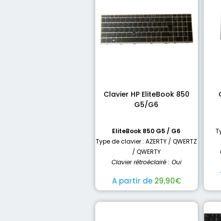
Clavier HP EliteBook 850
G5/G6
EliteBook 850 G5 / G6
T
Type de clavier : AZERTY / QWERTZ
/ QWERTY
Clavier rétroéclairé : Oui
A partir de
29,90
€