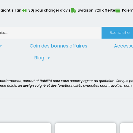
garantis 1 an
30j pour changer d'avis
Livraison 72h offerte
Paiem
Recherche
Coin des bonnes affaires
Accesso
Blog
US
t performance, confort et fiabilité pour vous accompagner au quotidien. Conçus p
ence fluide, un design soigné et des fonctionnalités avancées pour travailler, co