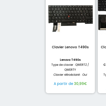
Clavier Lenovo T490s
Cl
Lenovo T490s
Type de clavier : QWERTZ /
C
QWERTY
Clavier rétroéclairé : Oui
T
A partir de
30,99
€