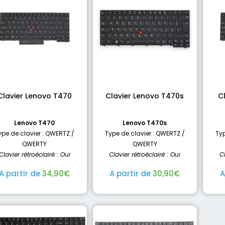
Clavier Lenovo T470
Clavier Lenovo T470s
C
Lenovo T470
Lenovo T470s
ype de clavier : QWERTZ /
Type de clavier : QWERTZ /
Typ
QWERTY
QWERTY
Clavier rétroéclairé : Oui
Clavier rétroéclairé : Oui
C
A partir de
34,90
€
A partir de
30,90
€
A