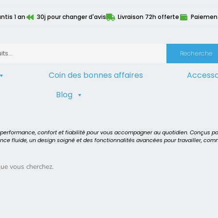
ntis 1 an
30j pour changer d'avis
Livraison 72h offerte
Paiement 
Recherche
Coin des bonnes affaires
Accesso
Blog
eur
>
2 GHz
t performance, confort et fiabilité pour vous accompagner au quotidien. Conçus p
ence fluide, un design soigné et des fonctionnalités avancées pour travailler, co
que vous cherchez.