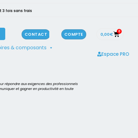
3 fois sans frais
0
0,00
€
CONTACT
COMPTE
ires & composants
Espace PRO
our répondre aux exigences des professionnels
mmuniquer et gagner en productivité en toute