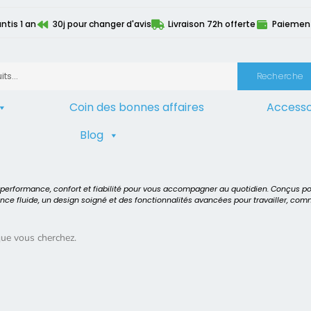
ntis 1 an
30j pour changer d'avis
Livraison 72h offerte
Paiement 
Recherche
Coin des bonnes affaires
Accesso
Blog
7"
t performance, confort et fiabilité pour vous accompagner au quotidien. Conçus p
ence fluide, un design soigné et des fonctionnalités avancées pour travailler, co
que vous cherchez.