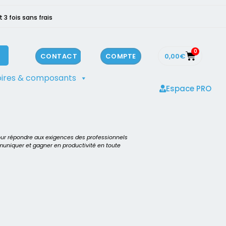
3 fois sans frais
0
0,00
€
CONTACT
COMPTE
ires & composants
Espace PRO
our répondre aux exigences des professionnels
mmuniquer et gagner en productivité en toute