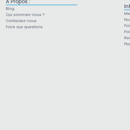
À Propos :
In
Blog
Me
Qui sommes-nous ?
No
Contactez-nous
Pol
Foire aux questions
Pol
Re
Pla