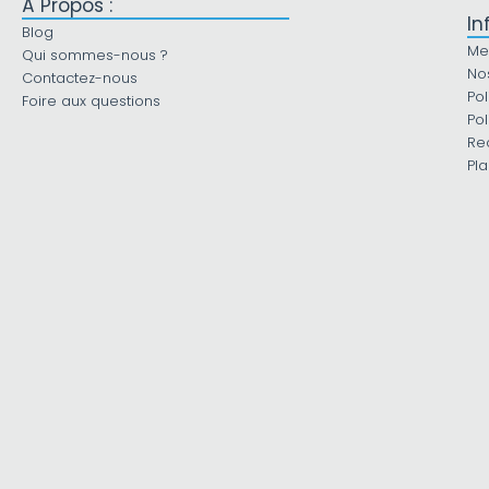
À Propos :
In
Blog
Me
Qui sommes-nous ?
No
Contactez-nous
Pol
Foire aux questions
Pol
Re
Pla