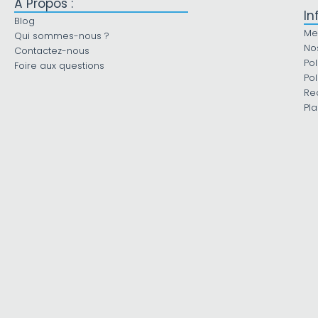
À Propos :
In
Blog
Me
Qui sommes-nous ?
No
Contactez-nous
Pol
Foire aux questions
Pol
Re
Pla