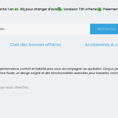
ntis 1 an
30j pour changer d'avis
Livraison 72h offerte
Paiement 
Recherche
Coin des bonnes affaires
Accessoires & 
 L560
t performance, confort et fiabilité pour vous accompagner au quotidien. Conçus p
ence fluide, un design soigné et des fonctionnalités avancées pour travailler, co
que vous cherchez.