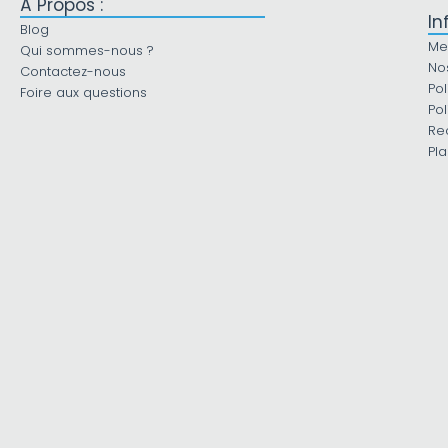
À Propos :
In
Blog
Me
Qui sommes-nous ?
No
Contactez-nous
Pol
Foire aux questions
Pol
Re
Pla