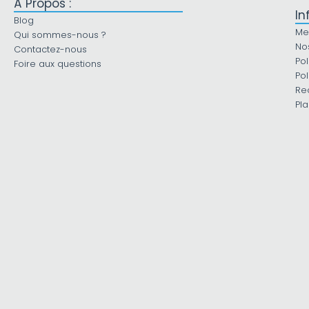
À Propos :
In
Blog
Me
Qui sommes-nous ?
No
Contactez-nous
Pol
Foire aux questions
Pol
Re
Pla