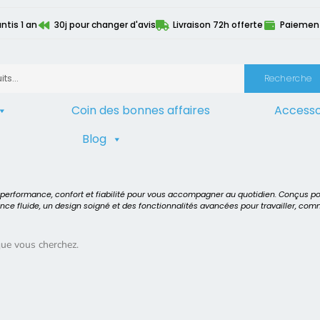
ntis 1 an
30j pour changer d'avis
Livraison 72h offerte
Paiement 
Recherche
Coin des bonnes affaires
Accesso
Blog
t performance, confort et fiabilité pour vous accompagner au quotidien. Conçus p
ence fluide, un design soigné et des fonctionnalités avancées pour travailler, co
que vous cherchez.