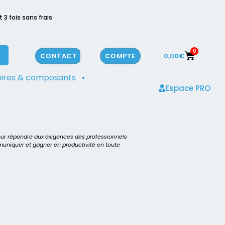
3 fois sans frais
0
0,00
€
CONTACT
COMPTE
ires & composants
Espace PRO
our répondre aux exigences des professionnels
mmuniquer et gagner en productivité en toute