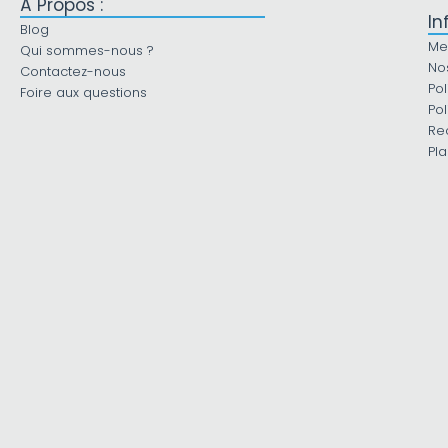
À Propos :
In
Blog
Me
Qui sommes-nous ?
No
Contactez-nous
Pol
Foire aux questions
Pol
Re
Pla