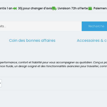
ntis 1 an
30j pour changer d'avis
Livraison 72h offerte
Paiement 
Recherche
Coin des bonnes affaires
Accessoires & 
 7040
t performance, confort et fiabilité pour vous accompagner au quotidien. Conçus p
ence fluide, un design soigné et des fonctionnalités avancées pour travailler, co