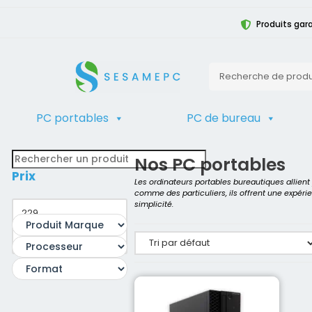
Produits gara
PC portables
PC de bureau
TRIER
Accueil
>
Produit Modèle
>
Optiplex
Nos PC portables
Prix
Les ordinateurs portables bureautiques allien
comme des particuliers, ils offrent une expéri
simplicité.