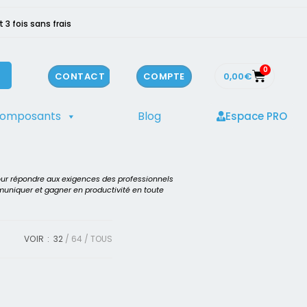
3 fois sans frais
0
0,00
€
CONTACT
COMPTE
composants
Blog
Espace PRO
our répondre aux exigences des professionnels
mmuniquer et gagner en productivité en toute
VOIR :
32
64
TOUS