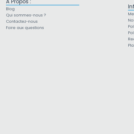
À Propos :
In
Blog
Me
Qui sommes-nous ?
No
Contactez-nous
Pol
Foire aux questions
Pol
Re
Pla