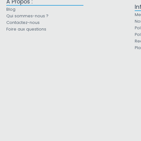
À Propos :
In
Blog
Me
Qui sommes-nous ?
No
Contactez-nous
Pol
Foire aux questions
Pol
Re
Pla